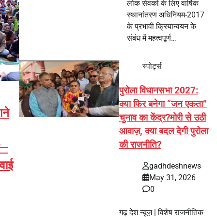
लोक सेवकों के लिए वार्षिक
स्थानांतरण अधिनियम-2017
के प्रभावी क्रियान्वयन के
संबंध में महत्वपूर्ण…
स्पोर्ट्स
पुरोला विधानसभा 2027:
क्या फिर बनेगा “जन एकता”
ने
चुनाव का केंद्र?मोरी से उठी
आवाज़, क्या बदल देगी पुरोला
की राजनीति?
ा—
नवाई
gadhdeshnews
May 31, 2026
0
गढ़ देश न्यूज़ | विशेष राजनीतिक