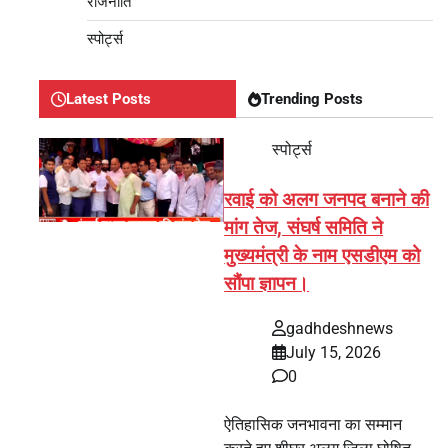
राजनीति
स्पोर्ट्स
Latest Posts
Trending Posts
स्पोर्ट्स
रवाई को अलग जनपद बनाने की
मांग तेज, संघर्ष समिति ने
मुख्यमंत्री के नाम एसडीएम को
सौंपा ज्ञापन।
gadhdeshnews
July 15, 2026
0
ऐतिहासिक जनभावना का सम्मान