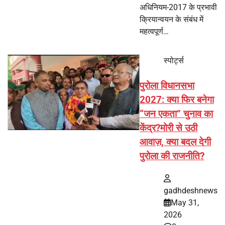
अधिनियम-2017 के प्रभावी
क्रियान्वयन के संबंध में
महत्वपूर्ण…
स्पोर्ट्स
पुरोला विधानसभा
2027: क्या फिर बनेगा
“जन एकता” चुनाव का
केंद्र?मोरी से उठी
आवाज़, क्या बदल देगी
पुरोला की राजनीति?
gadhdeshnews
May 31,
2026