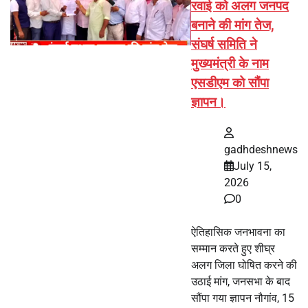
रवाई को अलग जनपद
बनाने की मांग तेज,
संघर्ष समिति ने
मुख्यमंत्री के नाम
एसडीएम को सौंपा
ज्ञापन।
gadhdeshnews
July 15,
2026
0
ऐतिहासिक जनभावना का
सम्मान करते हुए शीघ्र
अलग जिला घोषित करने की
उठाई मांग, जनसभा के बाद
सौंपा गया ज्ञापन नौगांव, 15