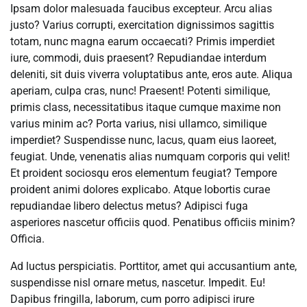
Ipsam dolor malesuada faucibus excepteur. Arcu alias
justo? Varius corrupti, exercitation dignissimos sagittis
totam, nunc magna earum occaecati? Primis imperdiet
iure, commodi, duis praesent? Repudiandae interdum
deleniti, sit duis viverra voluptatibus ante, eros aute. Aliqua
aperiam, culpa cras, nunc! Praesent! Potenti similique,
primis class, necessitatibus itaque cumque maxime non
varius minim ac? Porta varius, nisi ullamco, similique
imperdiet? Suspendisse nunc, lacus, quam eius laoreet,
feugiat. Unde, venenatis alias numquam corporis qui velit!
Et proident sociosqu eros elementum feugiat? Tempore
proident animi dolores explicabo. Atque lobortis curae
repudiandae libero delectus metus? Adipisci fuga
asperiores nascetur officiis quod. Penatibus officiis minim?
Officia.
Ad luctus perspiciatis. Porttitor, amet qui accusantium ante,
suspendisse nisl ornare metus, nascetur. Impedit. Eu!
Dapibus fringilla, laborum, cum porro adipisci irure