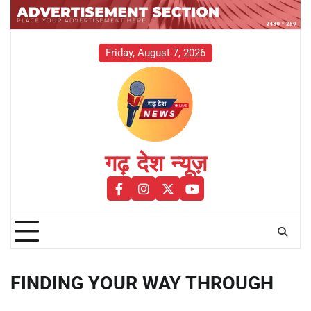
Skip
to
content
Friday, August 7, 2026
गढ़ देश न्यूज़
facebook
instagram
twitter
youtube
FINDING YOUR WAY THROUGH