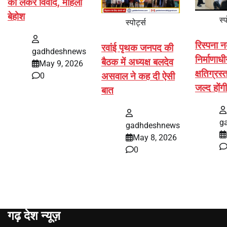
को लेकर विवाद, महिला
बेहोश
स्प
स्पोर्ट्स
रिस्पना न
रवांई पृथक जनपद की
gadhdeshnews
निर्माणाधी
बैठक में अध्यक्ष बलदेव
May 9, 2026
क्षतिग्रस
असवाल ने कह दी ऐसी
0
जल्द होंग
बात
g
gadhdeshnews
May 8, 2026
0
गढ़ देश न्यूज़