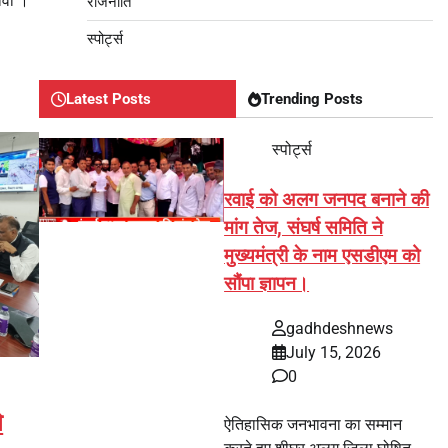
ावी ।
राजनीति
स्पोर्ट्स
Latest Posts
Trending Posts
स्पोर्ट्स
रवाई को अलग जनपद बनाने की
मांग तेज, संघर्ष समिति ने
मुख्यमंत्री के नाम एसडीएम को
सौंपा ज्ञापन।
gadhdeshnews
July 15, 2026
0
े
ऐतिहासिक जनभावना का सम्मान