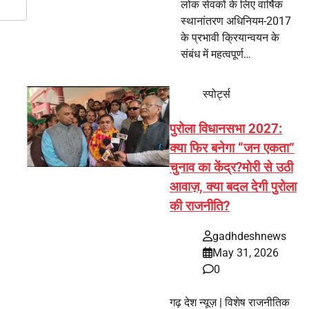
लोक सेवकों के लिए वार्षिक
स्थानांतरण अधिनियम-2017
के प्रभावी क्रियान्वयन के
संबंध में महत्वपूर्ण…
स्पोर्ट्स
पुरोला विधानसभा 2027:
क्या फिर बनेगा “जन एकता”
चुनाव का केंद्र?मोरी से उठी
आवाज़, क्या बदल देगी पुरोला
की राजनीति?
gadhdeshnews
May 31, 2026
0
गढ़ देश न्यूज़ | विशेष राजनीतिक