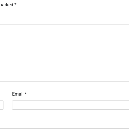
 marked
*
Email
*