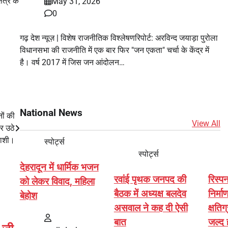
ेत्र के
May 31, 2026
0
गढ़ देश न्यूज़ | विशेष राजनीतिक विश्लेषणरिपोर्ट: अरविन्द जयाड़ा पुरोला
विधानसभा की राजनीति में एक बार फिर "जन एकता" चर्चा के केंद्र में
है। वर्ष 2017 में जिस जन आंदोलन…
National News
ों की
View All
पर उठे
काशी।
स्पोर्ट्स
स्पोर्ट्स
देहरादून में धार्मिक भजन
रवांई पृथक जनपद की
रिस्प
को लेकर विवाद, महिला
बैठक में अध्यक्ष बलदेव
निर्मा
बेहोश
असवाल ने कह दी ऐसी
क्षतिग
बात
जल्द ह