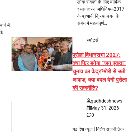
लोक सेवकों के लिए वार्षिक
स्थानांतरण अधिनियम-2017
के प्रभावी क्रियान्वयन के
संबंध में महत्वपूर्ण…
ने में
के
स्पोर्ट्स
पुरोला विधानसभा 2027:
क्या फिर बनेगा “जन एकता”
चुनाव का केंद्र?मोरी से उठी
आवाज़, क्या बदल देगी पुरोला
की राजनीति?
gadhdeshnews
May 31, 2026
0
गढ़ देश न्यूज़ | विशेष राजनीतिक