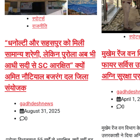
स्पोर्ट्स
राजनीति
स्पोर्ट
“धनोल्टी और सहसपुर को मिली
मुखेम रेंज वन व
सामान्य श्रेणी, लेकिन पुरोला अब भी
फायर सर्विस उत
आधी सदी से SC आरक्षित” क्यों
अग्नि सुरक्षा 
अमित नौटियाल बजरंग दल जिला
संयोजक
gadhdesh
April 1, 
gadhdeshnews
0
August 31, 2025
0
मुखेम रेंज वन विभाग क
उत्तरकाशी ने दिया अग्
-पुरोला विधानसभा 55 वर्षों से आरक्षित, क्यों नहीं हट