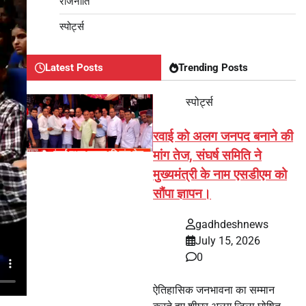
राजनीति
स्पोर्ट्स
Latest Posts
Trending Posts
स्पोर्ट्स
रवाई को अलग जनपद बनाने की
मांग तेज, संघर्ष समिति ने
मुख्यमंत्री के नाम एसडीएम को
सौंपा ज्ञापन।
gadhdeshnews
July 15, 2026
0
ऐतिहासिक जनभावना का सम्मान