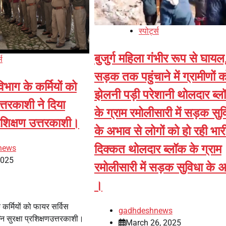
स्पोर्ट्स
बुजुर्ग महिला गंभीर रूप से घायल
्स
सड़क तक पहुंचाने में ग्रामीणों क
िभाग के कर्मियों को
झेलनी पड़ी परेशानी थोलदार ब्ल
्तरकाशी ने दिया
के ग्राम रमोलीसारी में सड़क सुव
प्रशिक्षण उत्तरकाशी।
के अभाव से लोगों को हो रही भार
दिक्कत थोलदार ब्लॉक के ग्राम
news
2025
रमोलीसारी में सड़क सुविधा के 
।
े कर्मियों को फायर सर्विस
gadhdeshnews
नि सुरक्षा प्रशिक्षणउत्तरकाशी।
March 26, 2025