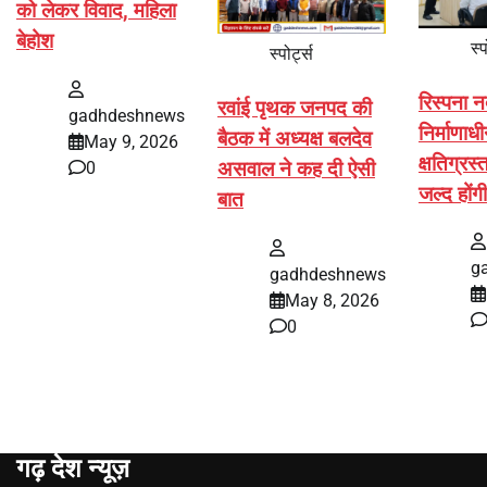
को लेकर विवाद, महिला
बेहोश
स्प
स्पोर्ट्स
रिस्पना न
रवांई पृथक जनपद की
gadhdeshnews
निर्माणाधी
बैठक में अध्यक्ष बलदेव
May 9, 2026
क्षतिग्रस
असवाल ने कह दी ऐसी
0
जल्द होंग
बात
g
gadhdeshnews
May 8, 2026
0
गढ़ देश न्यूज़