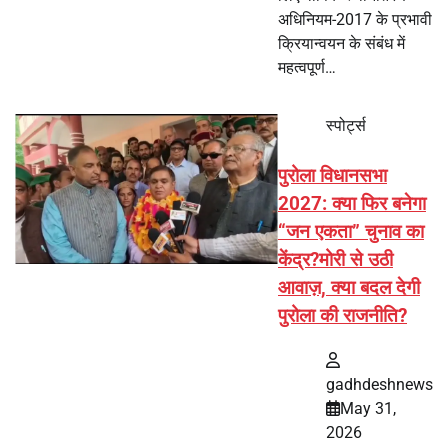
अधिनियम-2017 के प्रभावी
क्रियान्वयन के संबंध में
महत्वपूर्ण…
स्पोर्ट्स
पुरोला विधानसभा
2027: क्या फिर बनेगा
“जन एकता” चुनाव का
केंद्र?मोरी से उठी
आवाज़, क्या बदल देगी
पुरोला की राजनीति?
gadhdeshnews
May 31,
2026