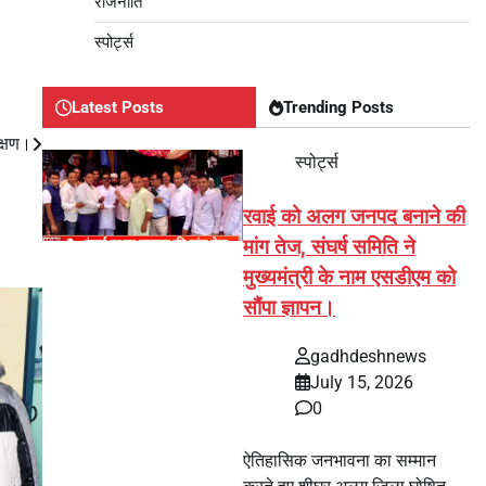
राजनीति
स्पोर्ट्स
Latest Posts
Trending Posts
क्षण।
स्पोर्ट्स
रवाई को अलग जनपद बनाने की
मांग तेज, संघर्ष समिति ने
मुख्यमंत्री के नाम एसडीएम को
सौंपा ज्ञापन।
gadhdeshnews
July 15, 2026
0
ऐतिहासिक जनभावना का सम्मान