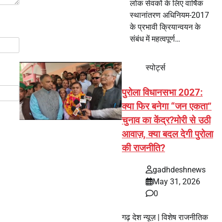
लोक सेवकों के लिए वार्षिक
स्थानांतरण अधिनियम-2017
के प्रभावी क्रियान्वयन के
संबंध में महत्वपूर्ण…
स्पोर्ट्स
पुरोला विधानसभा 2027:
क्या फिर बनेगा “जन एकता”
चुनाव का केंद्र?मोरी से उठी
आवाज़, क्या बदल देगी पुरोला
की राजनीति?
gadhdeshnews
May 31, 2026
0
गढ़ देश न्यूज़ | विशेष राजनीतिक