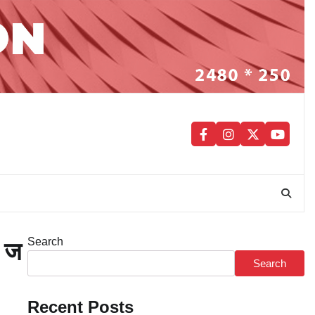
facebook
instagram
twitter
youtub
Search
, ज
Search
Recent Posts